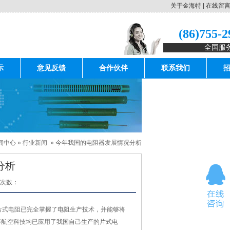
关于金海特
|
在线留
(86)755-
全国服
示
意见反馈
合作伙伴
联系我们
闻中心
»
行业新闻
»
今年我国的电阻器发展情况分析
分析
次数：
片式电阻已完全掌握了电阻生产技术，并能够将
等航空科技均已应用了我国自己生产的片式电