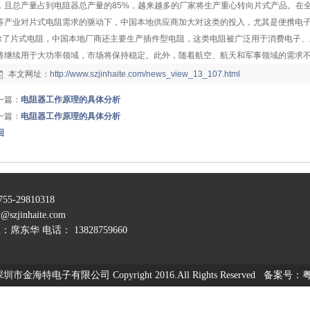
，且总产量占到电阻器总产量的85%，越来越多的厂家将生产重心转向片式产品。在
等产业对片式电阻需求的驱动下，中国本地供应商加大对这类的投入，尤其是便携电
了片式电阻，中国本地厂商还主要生产插件型电阻，这类电阻被广泛用于消费电子、
将继续用于大功率领域，市场将保持稳定。此外，随着航空、航天和军事领域的需求
本文网址：
http://www.szjinhaite.com/news_view_13_107.html
一篇：
电阻器工作原理的具体分析
一篇：
电阻器工作原理的具体分析
回
29810318
w@szjinhaite.com
席东华 电话： 13828759660
峰岭工业区一栋二楼
市金海特电子有限公司 Copyright 2016.All Rights Reserved 备案号：
粤